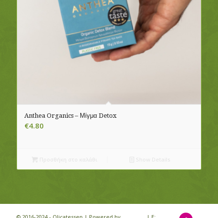
Anthea Organics – Μίγμα Detox
€
4.80
Προσθήκη στο καλάθι
Show Details
© 2016-2024 - Olicatessen | Powered by
iloveit.gr
| E: