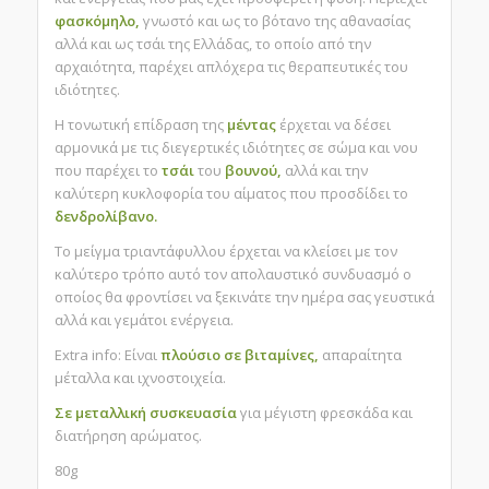
φασκόμηλο,
γνωστό και ως το βότανο της αθανασίας
αλλά και ως τσάι της Ελλάδας, το οποίο από την
αρχαιότητα, παρέχει απλόχερα τις θεραπευτικές του
ιδιότητες.
Η τονωτική επίδραση της
μέντας
έρχεται να δέσει
αρμονικά με τις διεγερτικές ιδιότητες σε σώμα και νου
που παρέχει το
τσάι
του
βουνού,
αλλά και την
καλύτερη κυκλοφορία του αίματος που προσδίδει το
δενδρολίβανο.
Το μείγμα τριαντάφυλλου έρχεται να κλείσει με τον
καλύτερο τρόπο αυτό τον απολαυστικό συνδυασμό ο
οποίος θα φροντίσει να ξεκινάτε την ημέρα σας γευστικά
αλλά και γεμάτοι ενέργεια.
Extra info: Είναι
πλούσιο σε βιταμίνες,
απαραίτητα
μέταλλα και ιχνοστοιχεία.
Σε μεταλλική συσκευασία
για μέγιστη φρεσκάδα και
διατήρηση αρώματος.
80g