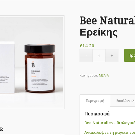
Bee Natural
Ερείκης
€
14.20
Προ
Κατηγορία:
ΜΕΛΙΑ
Περιγραφή
Επιπλέον π
Περιγραφή
Bee Naturalles – Βιολογικ
R
Ανακαλύψτε τη μαγεία το