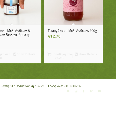
er – Μέλι Ανθέων &
Γεωργάκας – Μέλι Ανθέων, 900g
ων Βιολογικό, 100g
€
12.70
κη στο
Show Details
Προσθήκη στο
Show Details
θι
καλάθι
αμαντή 53 / Θεσσαλονικη / 54626 | Τηλέφωνο:
231 303 0286