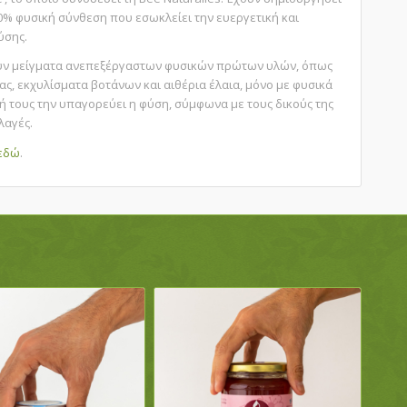
0% φυσική σύνθεση
που εσωκλείει την ευεργετική και
ύσης.
ούν μείγματα ανεπεξέργαστων φυσικών πρώτων υλών, όπως
ας, εκχυλίσματα βοτάνων και αιθέρια έλαια, μόνο με φυσικά
 τους την υπαγορεύει η φύση, σύμφωνα με τους δικούς της
λαγές.
εδώ
.