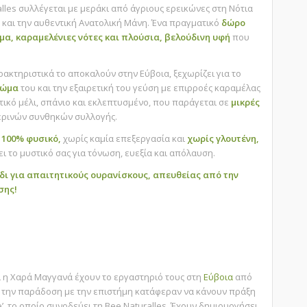
alles συλλέγεται με μεράκι από άγριους ερεικώνες στη Νότια
ο και την αυθεντική Ανατολική Μάνη. Ένα πραγματικό
δώρο
μα, καραμελένιες νότες και πλούσια, βελούδινη υφή
που
.
ακτηριστικά το αποκαλούν στην Εύβοια, ξεχωρίζει για το
ρώμα
του και την εξαιρετική του γεύση με επιρροές καραμέλας
κτικό μέλι, σπάνιο και εκλεπτυσμένο, που παράγεται σε
μικρές
ερινών συνθηκών συλλογής.
,
100% φυσικό,
χωρίς καμία επεξεργασία και
χωρίς γλουτένη,
νει το μυστικό σας για τόνωση, ευεξία και απόλαυση.
δι για απαιτητικούς ουρανίσκους, απευθείας από την
σης!
ι η Χαρά Μαγγανά έχουν το εργαστηριό τους στη
Εύβοια
από
ς την παράδοση με την επιστήμη κατάφεραν να κάνουν πράξη
’
, το οποίο συνοδεύει τη Bee Naturalles. Έχουν δημιουργήσει