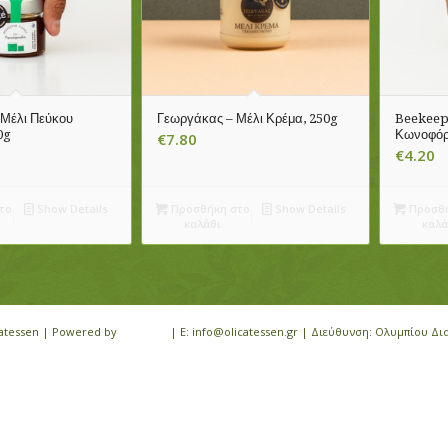
Μέλι Πεύκου
Γεωργάκας – Μέλι Κρέμα, 250g
Beekeep
0g
Κωνοφόρ
€
7.80
€
4.20
το
Show Details
Προσθήκη στο
Show Details
Προσθή
καλάθι
καλά
icatessen | Powered by
iloveit.gr
| E: info@olicatessen.gr | Διεύθυνση: Ολυμπίου Δι