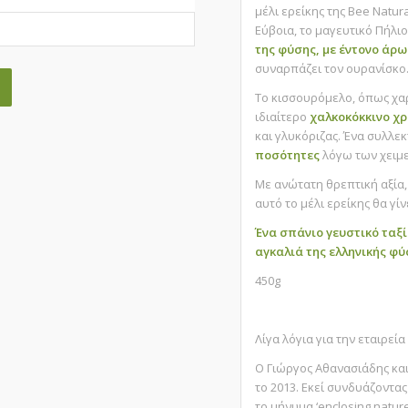
μέλι ερείκης της Bee Natur
Εύβοια, το μαγευτικό Πήλι
της φύσης, με έντονο άρω
συναρπάζει τον ουρανίσκο
Το κισσουρόμελο, όπως χαρ
ιδιαίτερο
χαλκοκόκκινο χ
και γλυκόριζας. Ένα συλλε
ποσότητες
λόγω των χειμ
Με ανώτατη θρεπτική αξία
αυτό το μέλι ερείκης θα γί
Ένα σπάνιο γευστικό ταξί
αγκαλιά της ελληνικής φύ
450g
Λίγα λόγια για την εταιρεία
Ο Γιώργος Αθανασιάδης κα
το 2013. Εκεί συνδυάζοντα
το μήνυμα
‘enclosing nature