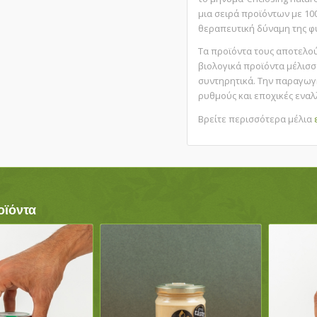
μια σειρά προϊόντων με
10
θεραπευτική δύναμη της φ
Τα προϊόντα τους αποτελ
βιολογικά προϊόντα μέλισσ
συντηρητικά. Την παραγωγή
ρυθμούς και εποχικές εναλ
Βρείτε περισσότερα μέλια
οϊόντα