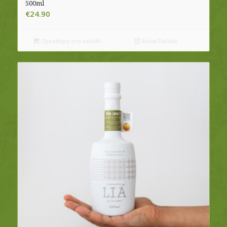
500ml
€
24.90
Προσθήκη στο καλάθι
Show Details