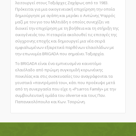
λειτουργεί στους Ταξιάρχες Ζαχάρως από το 1983.
Πρόκειται για μια οικογενειακή επιχείρηση την οποία
δημιούργησε με αγάπη και μεράκι ο Αντώνης Ψαρρός
μαζί με τον γιο του Μιλτιάδη ο οποίος συνεχίζει να
διοικεί την επιχείρηση με τη βοήθεια και τη στήριξη της
οικογένειάς του. Η εταιρεία ακολουθεί τις επιταγές της
σύγχρονης εποχής και δημιουργεί μια νέα σειρά
εμφιαλωμένων εξαιρετικά παρθένων ελαιολάδων με
την επωνυμία BRIGADA που σημαίνει Ταξιαρχία.
Το BRIGADA είναι ένα εμπνευσμένο καινοτόμο
ελαιόλαδο από πρώιμη συγκομιδή κορωνέικης
ποικιλίας και στις συσκευασίες του αναγράφονται τα
γευστικά «παντρέματά του», κάτι που προέκυψε μετά
από τη συνεργασία που είχε η «Psarros Family» με την
συμβουλευτική ομάδα του oliverse και τους Παν.
Παπανικολόπουλο και Κων. Τσορώνη.