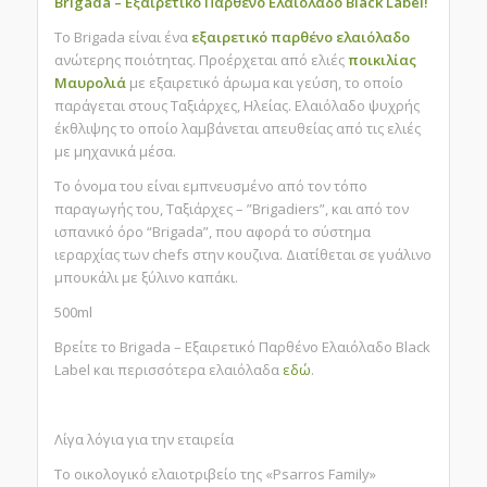
Brigada – Εξαιρετικό Παρθένο Ελαιόλαδο Black Label!
Το Brigada είναι ένα
εξαιρετικό παρθένο ελαιόλαδο
ανώτερης ποιότητας. Προέρχεται από ελιές
ποικιλίας
Μαυρολιά
με εξαιρετικό άρωμα και γεύση, το οποίο
παράγεται στους Ταξιάρχες, Ηλείας. Ελαιόλαδο ψυχρής
έκθλιψης το οποίο λαμβάνεται απευθείας από τις ελιές
με μηχανικά μέσα.
Το όνομα του είναι εμπνευσμένο από τον τόπο
παραγωγής του, Ταξιάρχες – ”Brigadiers”, και από τον
ισπανικό όρο “Brigada”, που αφορά το σύστημα
ιεραρχίας των chefs στην κουζινα.
Διατίθεται σε γυάλινο
μπουκάλι με ξύλινο καπάκι.
500ml
Βρείτε το Brigada – Εξαιρετικό Παρθένο Ελαιόλαδο Black
Label και περισσότερα ελαιόλαδα
εδώ
.
Λίγα λόγια για την εταιρεία
Το οικολογικό ελαιοτριβείο της «Psarros Family»