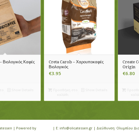
 Βιολογικός Καφές
Creta Carob – Χαρουποκαφές
Create C
Βιολογικός
Origin
€
3.95
€
6.80
το
Show Details
Προσθήκη στο
Show Details
Προσθή
καλάθι
καλά
icatessen | Powered by
iloveit.gr
| E: info@olicatessen.gr | Διεύθυνση: Ολυμπίου Δι