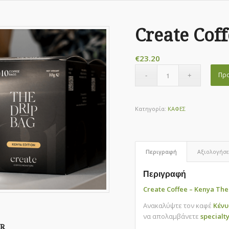
Create Cof
€
23.20
Προ
Κατηγορία:
ΚΑΦΕΣ
Περιγραφή
Αξιολογήσει
Περιγραφή
Create Coffee – Kenya The
Ανακαλύψτε τον καφέ
Κένυ
να απολαμβάνετε
specialt
R