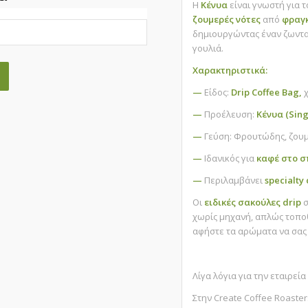
Η
Κένυα
είναι γνωστή για 
ζουμερές νότες
από
φραγ
δημιουργώντας έναν ζωντα
γουλιά.
Χαρακτηριστικά:
—
Είδος:
Drip Coffee Bag,
—
Προέλευση:
Κένυα (Sing
—
Γεύση: Φρουτώδης, ζουμ
—
Ιδανικός για
καφέ στο σπ
—
Περιλαμβάνει
specialty
Οι
ειδικές σακούλες drip
σ
χωρίς μηχανή, απλώς τοποθ
αφήστε τα αρώματα να σας
Λίγα λόγια για την εταιρεία
Στην Create Coffee Roaste