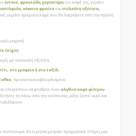
τον
έντονο, φρουτώδη χαρακτήρα
του καφέ της, γεμάτο
κοστάφυλο, κόκκινα φρούτα
και
ντελικάτη οξύτητα,
νό, γεμάτο αρώματα καφέ που θα λατρέψετε από την πρώτη
χωρίς μηχανή
le Origin)
ερή, με ντελικάτη οξύτητα
ίτι, στο γραφείο ή στο ταξίδι
 coffee,
προσεκτικά καβουρδισμένο
ας επιτρέπουν να φτιάξετε έναν
αληθινό καφέ φίλτρου
ετήστε τη πάνω από την κούπα σας, ρίξτε ζεστό νερό και
 ταξιδέψουν.
rs πιστεύουμε ότι η γεύση μετράει πραγματικά. Στόχος μας