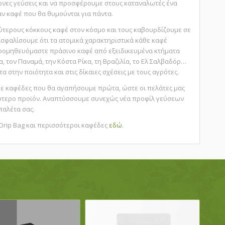
ονες γεύσεις και να προσφέρουμε στους καταναλωτές ένα
αν καφέ που θα θυμούνται για πάντα.
τερους κόκκους καφέ στον κόσμο και τους καβουρδίζουμε σε
ασφαλίσουμε ότι τα ατομικά χαρακτηριστικά κάθε καφέ
ρομηθευόμαστε πράσινο καφέ από εξειδικευμένα κτήματα
α, τον Παναμά, την Κόστα Ρίκα, τη Βραζιλία, το Ελ Σαλβαδόρ…
τα στην ποιότητα και στις δίκαιες σχέσεις με τους αγρότες.
 καφέδες που θα αγαπήσουμε πρώτα, ώστε οι πελάτες μας
ύτερο προϊόν. Αναπτύσσουμε συνεχώς νέα προφίλ γεύσεων
παλέτα σας.
 Drip Bag και περισσότεροι καφέδες
εδώ
.