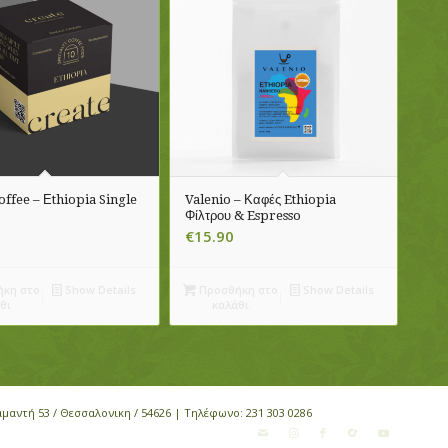
offee – Εthiopia Single
Valenio – Καφές Ethiopia
Φίλτρου & Espresso
€
15.90
κη στο
Show Details
Προσθήκη στο
Show Details
θι
καλάθι
αμαντή 53 / Θεσσαλονικη / 54626 | Τηλέφωνο:
231 303 0286