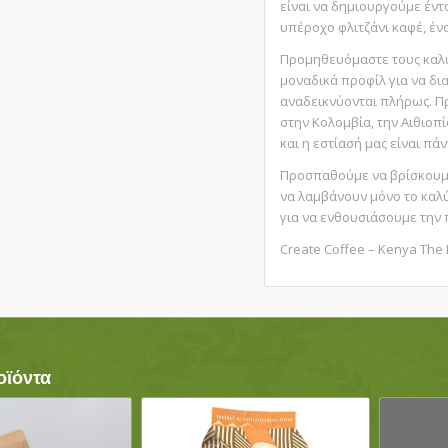
είναι να δημιουργούμε έντ
υπέροχο φλιτζάνι καφέ, έν
Προμηθευόμαστε τους καλύ
μοναδικά προφίλ για να δι
αναδεικνύονται πλήρως. Π
στην Κολομβία, την Αιθιοπί
και η εστίασή μας είναι πάν
Προσπαθούμε να βρίσκουμε
να λαμβάνουν μόνο το καλ
για να ενθουσιάσουμε την 
Create Coffee – Kenya The
οϊόντα