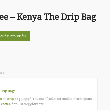
fee – Kenya The Drip Bag
σθήκη στο καλάθι
ς (0)
 Drip Bag!
α
σε
drip bag
μορφή, τον πιο εύκολο και απολαυστικό τρόπο
y coffee
όπου κι αν βρίσκεστε.