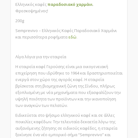
Ελληνικός καφές
παραδοσιακό χαρμάνι
.
Φρεσκοψημένος!
200g
Semprevivo – Ελληνικός Καφές Παραδοσιακό Χαρμάνι
και περισσότερα ροφήματα
εδώ
.
Λίγα λόγια για την εταιρεία
Η εταιρεία καφέ Γερούσης είναι μια οικογενειακή
επιχείρηση που ιδρύθηκε το 1964 και δραστηριοποιείται
ενεργά στον χώρο της αγοράς καφέ. Η εταιρεία
βρίσκεται στη βιομηχανική ζώνη της Σίνδου, πλήρως
εξοπλισμένη με νέα μηχανήματα που εξασφαλίζουν την
υψηλή ποιότητα των προϊόντων και την ικανοποίηση
των αναγκών των πελατών.
Ειδικεύεται στο ψήσιμο ελληνικού καφέ και σε άλλες
ποικιλίες καφέδων. Την τελευταία δεκαετία λόγω της
αυξανόμενης ζήτησης σε ειδικούς καφέδες, η εταιρεία
ξεκίνησε ένα νέο εμπορικό σήμα “Semprevivo” και