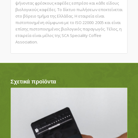
ψήνοντας φρέσκους καφέδες εσπρέσο και κάθε είδους
βιολογικούς καφέδες. Tο δίκτυο πωλήσεων επεκτείνεται
στο βόρειο τμήμα της Ελλάδας. Η εταιρεία είναι
πιστοποιημένη σύμφωνα με το ISO 22000: 2005 και είναι
επίσης πιστοποιημένος βιολογικός παραγωγός. Τέλος, η
εταιρεία είναι μέλος της SCA Speciality Coffee
Association.
Σχετικά προϊόντα