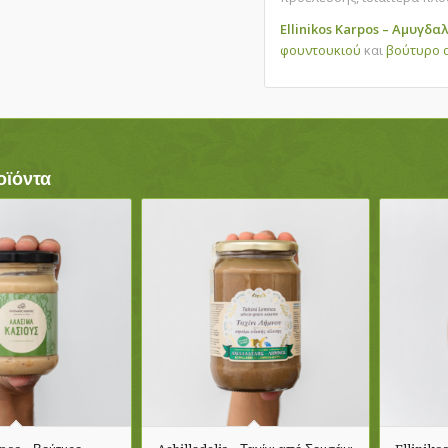
Ellinikos Karpos – Αμυγδ
φουντουκιού
και
βούτυρο 
οϊόντα