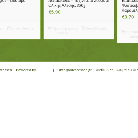
rpos – Βούτυρο
Achilladelis – Ταχίνι από Σουσάμι
Elliniko
Ολικής Άλεσης, 350g
Φυστικοβ
Καραμέλ
€
5.90
€
3.70
το
Show Details
Προσθήκη στο
Show Details
Προσθή
καλάθι
καλά
icatessen | Powered by
iloveit.gr
| E: info@olicatessen.gr | Διεύθυνση: Ολυμπίου Δι