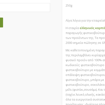
250g
Λίγα λόγια για την εταιρεία
Η εταιρία
ελληνικóς καρπó
παραγωγής φιστικοβούτυρο
των προϊόντων της. Τα προ
2000 σημεία πώλησης σε όλ
Με καθετοποιημένη παραγω
της περιλαμβάνει κυρίαρχα
φυσικό προϊόν από 100% ατ
κωδικούς: φιστικοβούτυρο 
φιστικοβούτυρο με κομμάτι
επάλειψη φιστικοβούτυρου,
φιστικοβούτυρο, μπάρα με
φιστικοβούτυρο, σοκολάτα 
μέλι (φιστίκι,σουσάμι). Και
(ταχίνι λευκό,ολικής, κακά
όλα τα ευεργετικά συστατι
προέλευσης, ιδιαίτερα πλο