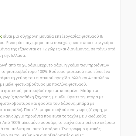
!
ς
είναι μια σύγχρονη μονάδα επεξεργασίας φιστικιού &
υ. Είναι μία επιχείρηση που συνεχώς αναπτύσσει την γκάμα
ϊόντα της εξάγονται σε 12 χώρες και διανέμονται σε πάνω από
η την Ελλάδα.
γή από το χωράφι μέχρι το ράφι, η γκάμα των προϊόντων
 το φιστικοβούτυρο 100%. Βούτυρο φιστικιού που είναι ένα
όφια τη γεύση του φιστικιού αραχίδα. Αλλά και 4 επιπλέον
με μέλι, φιστικοβούτυρο με πραλίνα φιστικιού,
α φιστικιού, φιστικοβούτυρο με καραμέλα. Μπάρα με
 χωρίς προσθήκη ζάχαρης, με μέλι. Βρείτε τη μπάρα με
 φιστικοβούτυρο και φρούτα του δάσους, μπάρα με
και καρύδα). Παστέλι με φιστικοβούτυρο χωρίς ζάχαρη, με
 τα καινούργια προϊόντα που είναι το ταχίνι με 3 κωδικούς
ο). Από 100% αλεσμένο σουσάμι, το ταχίνι διατηρεί στο ακέραιο
κά του πολύτιμου αυτού σπόρου. Ένα τρόφιμο φυτικής
ύσιο σε πρωτεΐνη και αντιοξειδωτικές ουσίες.