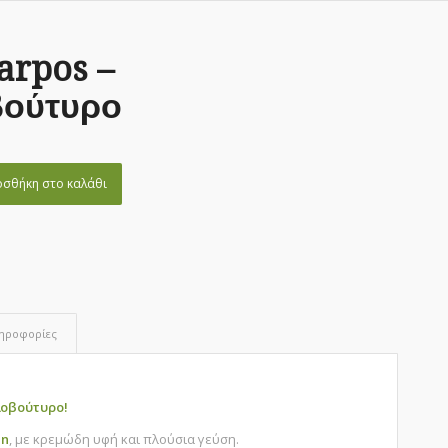
arpos –
ούτυρο
σθήκη στο καλάθι
ληροφορίες
αλοβούτυρο!
an
, με κρεμώδη υφή και πλούσια γεύση.