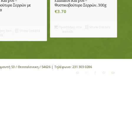
s Karpos –
Ellinikos Karpos –
ούτυρο Σερρών με
Φυστικοβούτυρο Σερρών, 300g
α
€
3.70
Προσθήκη στο
Show Details
κη στο
Show Details
καλάθι
θι
αμαντή 53 / Θεσσαλονικη / 54626 | Τηλέφωνο:
231 303 0286