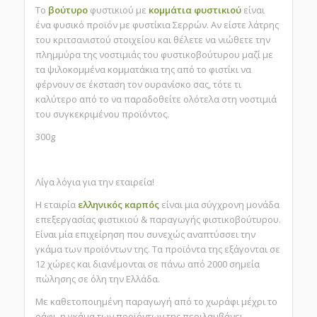
Το
βούτυρο
φυστικιού με
κομμάτια φυστικιού
είναι
ένα φυσικό προϊόν με φυστίκια Σερρών. Αν είστε λάτρης
του κριτσανιστού στοιχείου και θέλετε να νιώθετε την
πλημμύρα της νοστιμιάς του φυστικοβούτυρου μαζί με
τα ψιλοκομμένα κομματάκια της από το φιστίκι να
φέρνουν σε έκσταση τον ουρανίσκο σας, τότε τι
καλύτερο από το να παραδοθείτε ολότελα στη νοστιμιά
του συγκεκριμένου προϊόντος.
300g
Λίγα λόγια για την εταιρεία!
Η εταιρία
ελληνικóς καρπóς
είναι μια σύγχρονη μονάδα
επεξεργασίας φιστικιού & παραγωγής φιστικοβούτυρου.
Είναι μία επιχείρηση που συνεχώς αναπτύσσει την
γκάμα των προϊόντων της. Τα προϊόντα της εξάγονται σε
12 χώρες και διανέμονται σε πάνω από 2000 σημεία
πώλησης σε όλη την Ελλάδα.
Με καθετοποιημένη παραγωγή από το χωράφι μέχρι το
ράφι, η γκάμα των προϊόντων της περιλαμβάνει