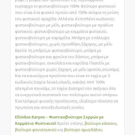
κυρίαρχα το φιστικοβούτυρο 100%. Βούτυρο φιστικιού
που είναι ένα φυσικό προϊόν από 100% ατόφια τη γεύση
του φιστικιού αραχίδα. Αλλά και 4 επιπλέον κωδικούς:
φιστικοβούτυρο με μέλι, φιστικοβούτυρο με πραλίνα
φιστικιού, φιστικοβούτυρο με κομμάτια φιστικιού,
φιστικοβούτυρο με καραμέλα. Μπάρα με επάλειψη
φιστικοβούτυρου, χωρίς προσθήκη ζάχαρης, με μέλι.
Βρείτε τη μπάρα με φιστικοβούτυρο, μπάρα με
φιστικοβούτυρο και φρούτα του δάσους, μπάρα με
φιστικοβούτυρο, σοκολάτα και καρύδα). Παστέλι με
φιστικοβούτυρο χωρίς ζάχαρη, με μέλι (φιστίκι,σουσάμι).
Και τα καινούργια προϊόντα που είναι το ταχίνι με 3
κωδικούς (ταχίνι λευκό,ολικής, κακάο). Από 100%
αλεσμένο σουσάμι, το ταχίνι διατηρεί στο ακέραιο όλα
τα ευεργετικά συστατικά του πολύτιμου αυτού σπόρου.
Ένα τρόφιμο φυτικής προέλευσης, ιδιαίτερα πλούσιο σε
πρωτεΐνη και αντιοξειδωτικές ουσίες.
Ellinikos Karpos – Φυστικοβούτυρο Σερρών με
Κομμάτια Φυστικιού!
Βρείτε επίσης:
βούτυρο κάσιους
,
βούτυρο φουντουκιού
και
βούτυρο αμυγδάλου
.