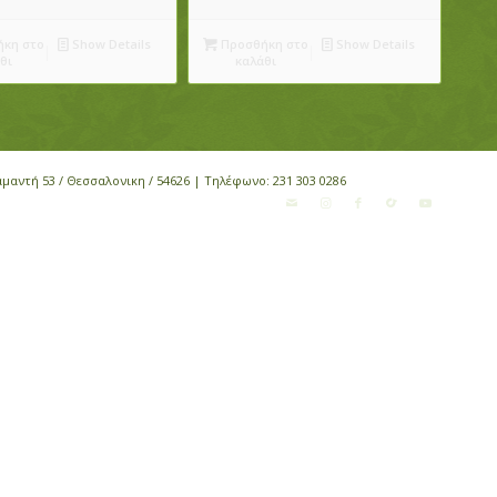
κη στο
Show Details
Προσθήκη στο
Show Details
θι
καλάθι
αμαντή 53 / Θεσσαλονικη / 54626 | Τηλέφωνο:
231 303 0286