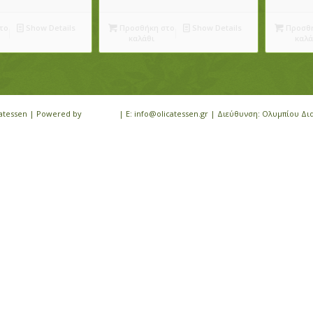
το
Show Details
Προσθήκη στο
Show Details
Προσθή
καλάθι
καλά
icatessen | Powered by
iloveit.gr
| E: info@olicatessen.gr | Διεύθυνση: Ολυμπίου Δι