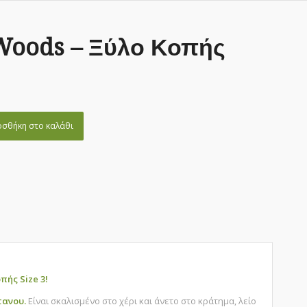
oods – Ξύλο Κοπής
σθήκη στο καλάθι
πής Size 3!
τανου.
Είναι σκαλισμένο στο χέρι και άνετο στο κράτημα, λείο