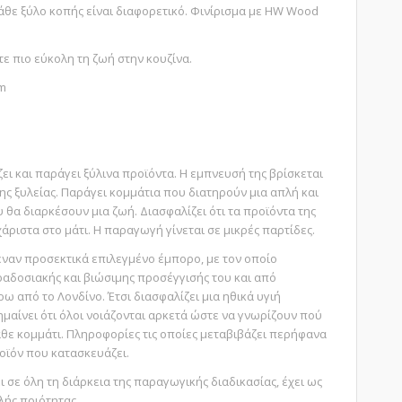
κάθε ξύλο κοπής είναι διαφορετικό. Φινίρισμα με HW Wood
τε πιο εύκολη τη ζωή στην κουζίνα.
mm
ι και παράγει ξύλινα προϊόντα. Η εμπνευσή της βρίσκεται
της ξυλείας. Παράγει κομμάτια που διατηρούν μια απλή και
 θα διαρκέσουν μια ζωή. Διασφαλίζει ότι τα προϊόντα της
υχάριστα στο μάτι. Η παραγωγή γίνεται σε μικρές παρτίδες.
έναν προσεκτικά επιλεγμένο έμπορο, με τον οποίο
αδοσιακής και βιώσιμης προσέγγισής του και από
ω από το Λονδίνο. Έτσι διασφαλίζει μια ηθικά υγιή
ημαίνει ότι όλοι νοιάζονται αρκετά ώστε να γνωρίζουν πού
κάθε κομμάτι. Πληροφορίες τις οποίες μεταβιβάζει περήφανα
οϊόν που κατασκευάζει.
 σε όλη τη διάρκεια της παραγωγικής διαδικασίας, έχει ως
ής ποιότητας.