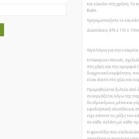
και εύκολο στη χρήση. Το 
Balm.
Χρησιμοποιήστε το και κάν
Διαστάσεις 475 x 115 x 17
Λίγα λόγια για την εταιρεία
Η Hampson Woods, σχεδιάζε
στη χάρη και την ομορφιά 
διαχρονική κομψότητα, που
είναι άνετα στο χέρι και ε
Προμηθεύεται ξυλεία από 
συνεργάζεται λόγω της παρ
δενδροκόμους μέσα και γύρ
εφοδιαστική αλυσίδα και σ
είχε κάποτε τις ρίζες του 
σε κάθε πελάτη με κάθε πρ
Η φροντίδα που επιδεικνύει
αποτέλεσμα προϊόντα υψηλ