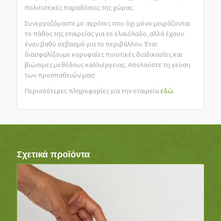
πολιτιστικές παραδόσεις της χώρας.
Συνεργαζόμαστε με αγρότες που όχι μόνο μοιράζονται
το πάθος της εταιρείας για το ελαιόλαδο, αλλά έχουν
έναν βαθύ σεβασμό για το περιβάλλον. Έτσι
διασφαλίζουμε κορυφαίες ποιοτικές διαδικασίες και
βιώσιμες μεθόδους καλλιέργειας. Απολαύστε τη γεύση
των προσπαθειών μας!
Περισσότερες πληροφορίες για την εταιρεία
εδώ
.
Σχετικά προϊόντα