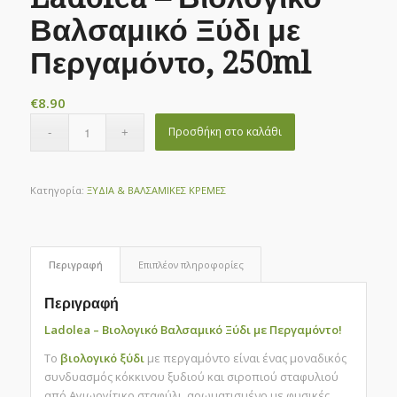
Βαλσαμικό Ξύδι με
Περγαμόντο, 250ml
€
8.90
Προσθήκη στο καλάθι
Κατηγορία:
ΞΥΔΙΑ & ΒΑΛΣΑΜΙΚΕΣ ΚΡΕΜΕΣ
Περιγραφή
Επιπλέον πληροφορίες
Περιγραφή
Ladolea – Βιολογικό Βαλσαμικό Ξύδι με Περγαμόντο!
Το
βιολογικό ξύδι
με περγαμόντο είναι ένας μοναδικός
συνδυασμός κόκκινου ξυδιού και σιροπιού σταφυλιού
από Αγιωργίτικο σταφύλι, αρωματισμένο με φυσικές