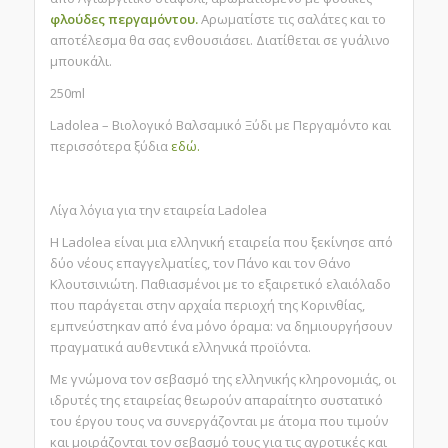
φλούδες περγαμόντου.
Αρωματίστε τις σαλάτες και το
αποτέλεσμα θα σας ενθουσιάσει. Διατίθεται σε γυάλινο
μπουκάλι.
250ml
Ladolea – Βιολογικό Βαλσαμικό Ξύδι με Περγαμόντο και
περισσότερα ξύδια
εδώ.
Λίγα λόγια για την εταιρεία Ladolea
Η Ladolea είναι μια ελληνική εταιρεία που ξεκίνησε από
δύο νέους επαγγελματίες, τον Πάνο και τον Θάνο
Κλουτσινιώτη. Παθιασμένοι με το εξαιρετικό ελαιόλαδο
που παράγεται στην αρχαία περιοχή της Κορινθίας,
εμπνεύστηκαν από ένα μόνο όραμα: να δημιουργήσουν
πραγματικά αυθεντικά ελληνικά προϊόντα.
Με γνώμονα τον σεβασμό της ελληνικής κληρονομιάς, οι
ιδρυτές της εταιρείας θεωρούν απαραίτητο συστατικό
του έργου τους να συνεργάζονται με άτομα που τιμούν
και μοιράζονται τον σεβασμό τους για τις αγροτικές και