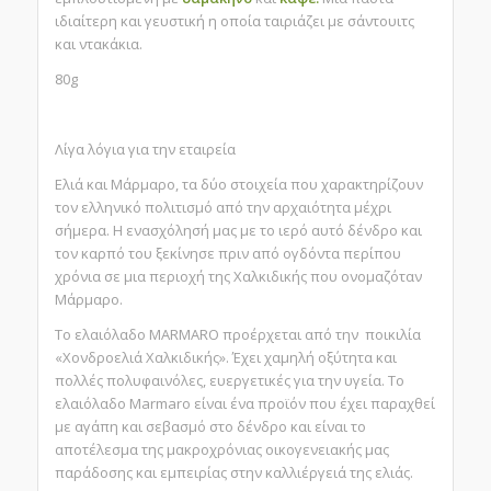
ιδιαίτερη και γευστική η οποία ταιριάζει με σάντουιτς
και ντακάκια.
80g
Λίγα λόγια για την εταιρεία
Ελιά και Μάρμαρο, τα δύο στοιχεία που χαρακτηρίζουν
τον ελληνικό πολιτισμό από την αρχαιότητα μέχρι
σήμερα. H ενασχόλησή μας με το ιερό αυτό δένδρο και
τον καρπό του ξεκίνησε πριν από ογδόντα περίπου
χρόνια σε μια περιοχή της Χαλκιδικής που ονομαζόταν
Μάρμαρο.
Το ελαιόλαδο MARMARO προέρχεται από την ποικιλία
«Χονδροελιά Χαλκιδικής». Έχει χαμηλή οξύτητα και
πολλές πολυφαινόλες, ευεργετικές για την υγεία. Το
ελαιόλαδο Marmaro είναι ένα προϊόν που έχει παραχθεί
με αγάπη και σεβασμό στο δένδρο και είναι το
αποτέλεσμα της μακροχρόνιας οικογενειακής μας
παράδοσης και εμπειρίας στην καλλιέργειά της ελιάς.