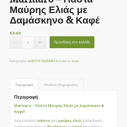
Μαύρης Ελιάς με
Δαμάσκηνο & Καφέ
€
4.60
Προσθήκη στο καλάθι
Κατηγορία:
ΑΛΜΥΡΑ ΕΔΕΣΜΑΤΑ
Ετικέτα:
evoo
Περιγραφή
Επιπλέον πληροφορίες
Περιγραφή
Marmaro – Πάστα Μαύρης Ελιάς με Δαμάσκηνο &
Καφέ!
Χειροποίητη
πάστα
από
μαύρες ελιές
Χαλκιδικής
εμπλουτισμένη με
δαμάκηνο
και
καφέ.
Μια πάστα