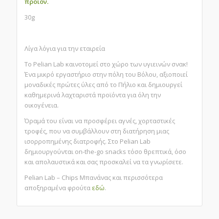
προϊόν.
30g
Λίγα λόγια για την εταιρεία
To Pelian Lab καινοτομεί στο χώρο των υγιεινών σνακ!
Ένα μικρό εργαστήριο στην πόλη του Βόλου, αξιοποιεί
μοναδικές πρώτες ύλες από το Πήλιο και δημιουργεί
καθημερινά λαχταριστά προϊόντα για όλη την
οικογένεια.
Όραμά του είναι να προσφέρει αγνές,
χορταστικές
τροφές, που να συμβάλλουν στη
διατήρηση μιας
ισορροπημένης διατροφής. Στο
Pelian Lab
δημιουργούνται on-the-go snacks τόσο
θρεπτικά, όσο
και απολαυστικά και σας
προσκαλεί να τα γνωρίσετε.
Pelian Lab – Chips Μπανάνας και περισσότερα
αποξηραμένα φρούτα
εδώ
.