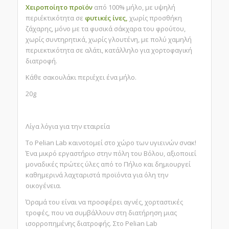
Χειροποίητο
προϊόν
από
100% μήλο
, με υψηλή
περιέκτικότητα σε
φυτικές ίνες,
χ
ωρίς προσθήκη
ζάχαρης, μόνο με τα φυσικά σάκχαρα του φρούτου,
χωρίς συντηρητικά, χωρίς γλουτένη, με πολύ χαμηλή
περιεκτικότητα σε αλάτι, κατάλληλο για χορτοφαγική
διατροφή.
Κάθε σακουλάκι περιέχει ένα μήλο.
20g
Λίγα λόγια για την εταιρεία
To Pelian Lab καινοτομεί στο χώρο των υγιεινών σνακ!
Ένα μικρό εργαστήριο στην πόλη του Βόλου, αξιοποιεί
μοναδικές πρώτες ύλες από το Πήλιο και δημιουργεί
καθημερινά λαχταριστά προϊόντα για όλη την
οικογένεια.
Όραμά του είναι να προσφέρει αγνές,
χορταστικές
τροφές, που να συμβάλλουν στη
διατήρηση μιας
ισορροπημένης διατροφής. Στο
Pelian Lab