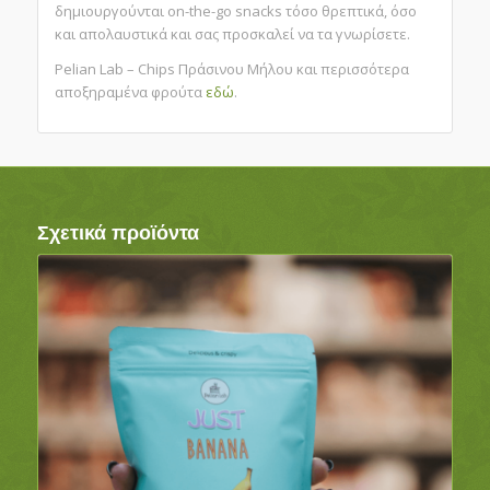
δημιουργούνται on-the-go snacks τόσο
θρεπτικά, όσο
και απολαυστικά και σας
προσκαλεί να τα γνωρίσετε.
Pelian Lab – Chips Πράσινου Μήλου και περισσότερα
αποξηραμένα φρούτα
εδώ
.
Σχετικά προϊόντα