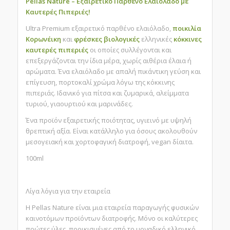
Pellas Nature – Εξαιρετικό Παρθένο Ελαιόλαδο με
Καυτερές Πιπεριές!
Ultra Premium εξαιρετικό παρθένο ελαιόλαδο,
ποικιλία
Κορωνέικη
και
φρέσκες
βιολογικές
ελληνικές
κόκκινες
καυτερές πιπεριές
οι οποίες συλλέγονται και
επεξεργάζονται την ίδια μέρα, χωρίς αιθέρια έλαια ή
αρώματα. Ένα ελαιόλαδο με απαλή πικάντικη γεύση και
επίγευση, πορτοκαλί χρώμα λόγω της κόκκινης
πιπεριάς. Ιδανικό για πίτσα και ζυμαρικά, αλείμματα
τυριού, γιαουρτιού και μαρινάδες.
Ένα προϊόν εξαιρετικής ποιότητας, υγιεινό με υψηλή
θρεπτική αξία. Είναι κατάλληλο για όσους ακολουθούν
μεσογειακή και χορτοφαγική διατροφή, vegan δίαιτα.
100ml
Λίγα λόγια για την εταιρεία
Η Pellas Nature είναι μια εταιρεία παραγωγής φυσικών
καινοτόμων προϊόντων διατροφής. Μόνο οι καλύτερες
πρώτες ύλες, προικισμένες από το μοναδικό ελληνικό