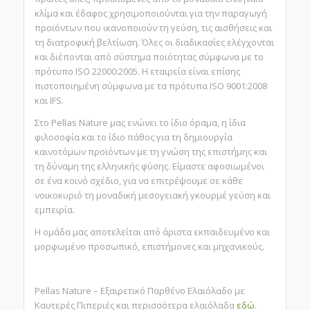
κλίμα και έδαφος χρησιμοποιούνται για την παραγωγή
προϊόντων που ικανοποιούν τη γεύση, τις αισθήσεις και
τη διατροφική βελτίωση. Όλες οι διαδικασίες ελέγχονται
και διέπονται από σύστημα ποιότητας σύμφωνα με το
πρότυπο ISO 22000:2005. Η εταιρεία είναι επίσης
πιστοποιημένη σύμφωνα με τα πρότυπα ISO 9001:2008
και IFS.
Στο Pellas Nature μας ενώνει το ίδιο όραμα, η ίδια
φιλοσοφία και το ίδιο πάθος για τη δημιουργία
καινοτόμων προϊόντων με τη γνώση της επιστήμης και
τη δύναμη της ελληνικής φύσης. Είμαστε αφοσιωμένοι
σε ένα κοινό σχέδιο, για να επιτρέψουμε σε κάθε
νοικοκυριό τη μοναδική μεσογειακή γκουρμέ γεύση και
εμπειρία.
Η ομάδα μας αποτελείται από άριστα εκπαιδευμένο και
μορφωμένο προσωπικό, επιστήμονες και μηχανικούς.
Pellas Nature – Εξαιρετικό Παρθένο Ελαιόλαδο με
Καυτερές Πιπεριές και περισσότερα ελαιόλαδα
εδώ
.