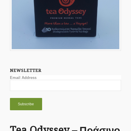
NEWSLETTER
Email Address
Tea Odyssey – Πράσινο