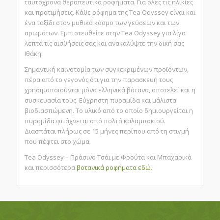
ταυτόχρονα θεραπευτικά ροφήματα. Για όλες τις ηλικίες
και προτιμήσεις. Κάθε ρόφημα της Tea Odyssey είναι και
ένα ταξίδι στον μυθικό κόσμο των γεύσεων και των
αρωμάτων. Εμπιστευθείτε στην Tea Odyssey για λίγα
λεπτά τις αισθήσεις σας και ανακαλύψτε την δική σας
Ιθάκη.
Σημαντική καινοτομία των συγκεκριμένων προϊόντων,
πέρα από το γεγονός ότι για την παρασκευή τους
χρησιμοποιούνται μόνο ελληνικά βότανα, αποτελεί και η
συσκευασία τους. Εύχρηστη πυραμίδα και μάλιστα
βιοδιασπώμενη. Το υλικό από το οποίο δημιουργείται η
πυραμίδα φτιάχνεται από πολτό καλαμποκιού.
Διασπάται πλήρως σε 15 μήνες περίπου από τη στιγμή
που πέφτει στο χώμα.
Tea Odyssey – Πράσινο Τσάι με Φρούτα και Μπαχαρικά
και περισσότερα
βοτανικά ροφήματα
εδώ
.