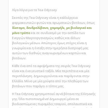
Λίγα λόγια για τα Tea Odyssey
Σκοπός της Tea Odyssey είναι η καλλιέργεια
φαρμακευτικών φυτών και αρωματικών βοτάνων, όπως
δίκταμο, δενδρολίβανο, χαμομήλι,
με βιολογικό και
μόνο τρόπο
και σε συνδιασμό με την ασπίδα των
Ενεργών Μικροοργανισμών, καθώς και άλλων
βιολογικών μέσων. Απώτερος όμως στόχος είναι η
γνωριμία και η ένταξη στην ημερήσια διατροφή μας
αυτών των διεθνώς αναγνωρισμένων καρπών και
βοτάνων.
Κάθε ένα από τα αφεψήματα της σειράς Tea Odyssey
είναι και ένα γευστικό ταξίδι. Μία περιπέτεια και μία
περιπλάνηση. Δημιουργούνται και παράγονται στην
Ελλάδα. Μόνο με μία χούφτα από την πληθώρα των
βοτάνων που παράγει ο τόπος μας.
Η Tea Odyssey χρησιμοποιεί αγνά βότανα της Ελληνικής
γης. Όλα πιστοποιημένα! Δημιουργεί μέσα σε
βιοδιασπώμενες πυραμίδες τσαγιού, απολαυστικά και