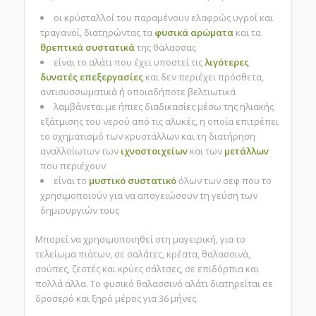
oι κρύσταλλοί του παραμένουν ελαφρώς υγροί και
τραγανοί, διατηρώντας τα
φυσικά αρώματα
και τα
θρεπτικά συστατικά
της θάλασσας
είναι το αλάτι που έχει υποστεί τις
λιγότερες
δυνατές επεξεργασίες
και δεν περιέχει πρόσθετα,
αντισυσσωματικά ή οποιαδήποτε βελτιωτικά
λαμβάνεται με ήπιες διαδικασίες μέσω της ηλιακής
εξάτμισης του νερού από τις αλυκές, η οποία επιτρέπει
το σχηματισμό των κρυστάλλων και τη διατήρηση
αναλλοίωτων των
ιχνοστοιχείων
και των
μετάλλων
που περιέχουν
είναι το
μυστικό συστατικό
όλων των σεφ που το
χρησιμοποιούν για να απογειώσουν τη γεύση των
δημιουργιών τους
Μπορεί να χρησιμοποιηθεί στη μαγειρική, για το
τελείωμα πιάτων, σε σαλάτες, κρέατα, θαλασσινά,
σούπες, ζεστές και κρύες σάλτσες, σε επιδόρπια και
πολλά άλλα. Το φυσικό θαλασσινό αλάτι διατηρείται σε
δροσερό και ξηρό μέρος για 36 μήνες.