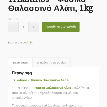
Θαλασσινό Αλάτι, 1kg
€
6.50
Προσθήκη στο καλάθι
Κατηγορία:
ΑΛΑΤΙΑ
Περιγραφή
Επιπλέον πληροφορίες
Περιγραφή
Trikalinos – Φυσικό Θαλασσινό Αλάτι!
Το Trikalinos –
Φυσικό Θαλασσινό Αλάτι
συλλέγεται
από τις αλυκές της λιμνοθάλασσας Αιτωλικού-
Μεσολογγίου.
Το φυσικό θαλασσινό αλάτι είναι ιδιαίτερο γιατί: