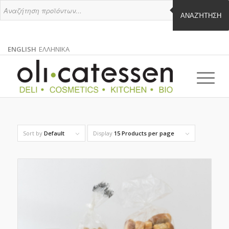
ΑΝΑΖΉΤΗΣΗ
ENGLISH
ΕΛΛΗΝΙΚΑ
ENGLISH
GREEK
EN
EL
Sort by
Default
Display
15 Products per page