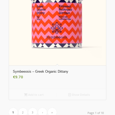
Symbeeosis – Greek Organic Dittany
€
9.70
Add to cart
Show Details
1
2
3
›
»
Page 1 of 10