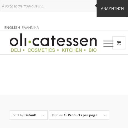
ΑΝΑΖΉΤΗΣΗ
ENGLISH
ΕΛΛΗΝΙΚΑ
ENGLISH
GREEK
EN
EL
Sort by
Default
Display
15 Products per page